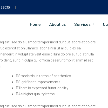
|
222030
e Use Massage To Us
Home
About us
Services
Ou
g elit, sed do eiusmod tempor incididunt ut labore et dolore
d exercitation ullamco laboris nisi ut aliquip ex ea
nderit in voluptate velit esse cillum dolore eu fugiat nulla
ident, sunt in culpa qui officia deserunt mollit anim id est
s
Standards in terms of aesthetics.
Significant improvements.
There is expected functionality.
As higher quality items.
g elit, sed do eiusmod tempor incididunt ut labore et dolore