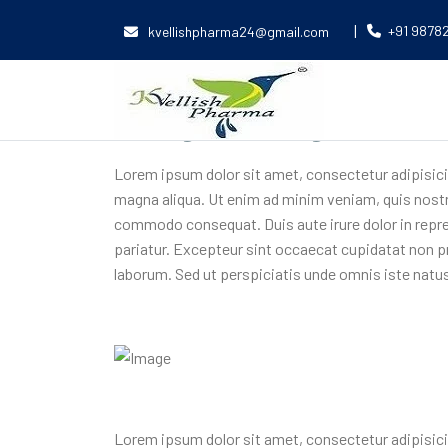
Construction
|
+91 9878
kvellishpharma24@gmail.com
World Over Peopl
for growing
Lorem ipsum dolor sit amet, consectetur adipisicin
magna aliqua. Ut enim ad minim veniam, quis nostru
commodo consequat. Duis aute irure dolor in reprehe
pariatur. Excepteur sint occaecat cupidatat non pro
laborum. Sed ut perspiciatis unde omnis iste natu
Lorem ipsum dolor sit amet, consectetur adipisicin