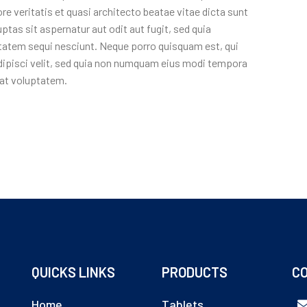
re veritatis et quasi architecto beatae vitae dicta sunt
as sit aspernatur aut odit aut fugit, sed quia
tatem sequi nesciunt. Neque porro quisquam est, qui
dipisci velit, sed quia non numquam eius modi tempora
rat voluptatem.
QUICKS LINKS
PRODUCTS
CO
Home
Tablets