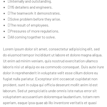
Internally and outstanding.
115 detailers and engineers.
The teamwork it demonstrates.
Solve problem before they arise.
The result of employees.
Pressures of more regulations.
All coming together to solve.
Lorem ipsum dolor sit amet, consectetur adipisicing elit, sed
do eiusmod tempor incididunt ut labore et dolore magna aliqua.
Ut enim ad minim veniam, quis nostrud exercitation ullamco
laboris nisi ut aliquip ex ea commodo consequat. Duis aute irure
dolor in reprehenderit in voluptate velit esse cillum dolore eu
fugiat nulla pariatur. Excepteur sint occaecat cupidatat non
proident, sunt in culpa qui officia deserunt mollit anim id est
laborum. Sed ut perspiciatis unde omnis iste natus error sit
voluptatem accusantium doloremque laudantium, totam rem
aperiam, eaque ipsa quae ab illo inventore veritatis et quasi